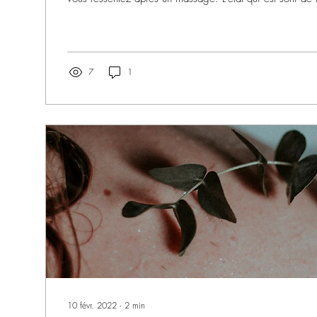
7
1
10 févr. 2022
∙
2
min