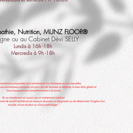
pathie, Nutrition, MUNZ FLOOR®
igne ou au Cabinet Dévi SELLY​
Lundis à 16h -18h
Mercredis à 9h -18h
prestations proposées sont strictement non érotiques et non sexuelles.
s somatiques pratiqués ont pour but de favoriser la détente, le bien-être global et
l’accompagnement complémentaire à la santé.
Ils ne remplacent en aucun cas un traitement médical.
nel de santé habilité est en mesure de poser un diagnostic ou de déterminer l’origine d’un
trouble, d’une douleur ou d’une pathologie."