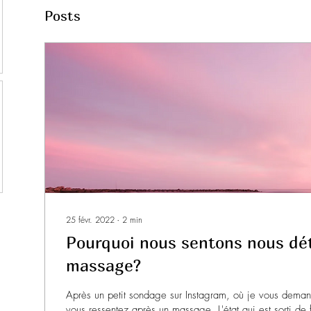
Posts
25 févr. 2022
∙
2
min
Pourquoi nous sentons nous dé
massage?
Après un petit sondage sur Instagram, où je vous dema
vous ressentez après un massage. L'état qui est sorti de 