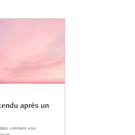
tendu après un
ndais comment vous
façon...