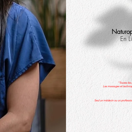
Naturo
En L
"Toutes les 
Les massages et technique
Seul un médecin ou un profession